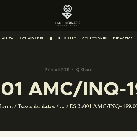
PREPARAR LA VISITA
ACTIVIDADES
 VISITA
ACTIVIDADES
█
EL MUSEO
COLECCIONES
DIDÁCTICA
█
EL MUSEO
27 abril 2011
Share
001 AMC/INQ-1
COLECCIONES
DIDÁCTICA
Home
Bases de datos
...
ES 35001 AMC/INQ-199.0
ESPAÑOL