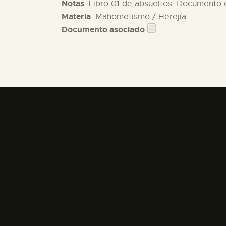
Notas
: Libro 01 de absueltos. Documento d
Materia
: Mahometismo / Herejía
Documento asociado