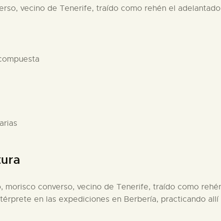
erso, vecino de Tenerife, traído como rehén el adelantad
 compuesta
arias
tura
o, morisco converso, vecino de Tenerife, traído como reh
érprete en las expediciones en Berbería, practicando allí 