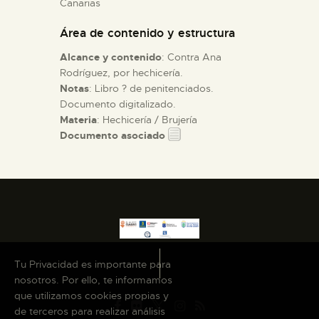
Canarias
Área de contenido y estructura
ESPAÑOL
Alcance y contenido
: Contra Ana
Rodríguez, por hechicería.
Notas
: Libro ? de penitenciados.
Documento digitalizado.
Materia
: Hechicería / Brujería
Documento asociado
Tu Privacidad es importante para
nosotros. Por ello, te informamos
que utilizamos cookies propias y
de terceros para realizar análisis