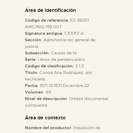
DIDÁCTICA
Área de identificación
Código de referencia
: ES 35001
ESPAÑOL
AMC/INQ-198.007
Signatura antigua
: CXXXV-6
Sección
: Administración general de
PREPARAR LA VISITA
justicia
Subsección
: Causas de fe
ACTIVIDADES
Serie
: Libros de penitenciados
Código de clasificación
: 3.1.3
Título
: Contra Ana Rodríguez, por
█
hechicería.
Fecha
: 1571.13-1571.Diciembre.22
Volumen
: 40
EL MUSEO
Nivel de descripción
: Unidad documental
compuesta
COLECCIONES
Área de contexto
Nombre del productor
: Inquisición de
DIDÁCTICA