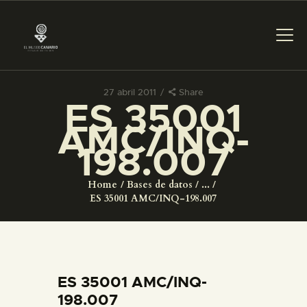
27 abril 2011
Share
ES 35001
PREPARAR LA VISITA
AMC/INQ-
198.007
ACTIVIDADES
Home
Bases de datos
...
█
ES 35001 AMC/INQ-198.007
EL MUSEO
COLECCIONES
ES 35001 AMC/INQ-
198.007