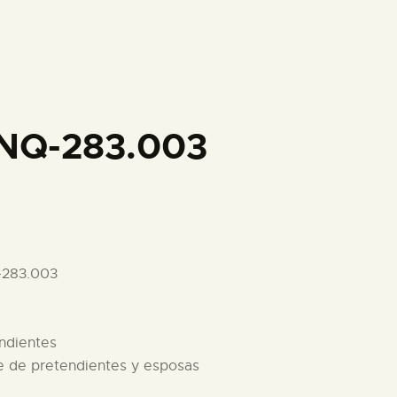
PREPARAR LA VISITA
ACTIVIDADES
█
INQ-283.003
EL MUSEO
COLECCIONES
-283.003
DIDÁCTICA
endientes
ESPAÑOL
re de pretendientes y esposas