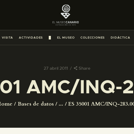
PREPARAR LA VISITA
ACTIVIDADES
 VISITA
ACTIVIDADES
█
EL MUSEO
COLECCIONES
DIDÁCTICA
█
EL MUSEO
27 abril 2011
Share
01 AMC/INQ-
COLECCIONES
DIDÁCTICA
Home
Bases de datos
...
ES 35001 AMC/INQ-283.0
ESPAÑOL