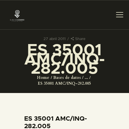
27 abril 2011
Share
ES 35001
PREPARAR LA VISITA
AMC/INQ-
282.005
ACTIVIDADES
Home
Bases de datos
...
█
ES 35001 AMC/INQ-282.005
EL MUSEO
COLECCIONES
ES 35001 AMC/INQ-
282.005