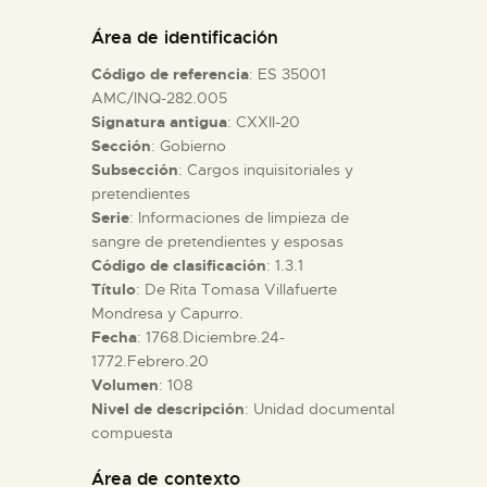
DIDÁCTICA
Área de identificación
Código de referencia
: ES 35001
ESPAÑOL
AMC/INQ-282.005
Signatura antigua
: CXXII-20
Sección
: Gobierno
PREPARAR LA VISITA
Subsección
: Cargos inquisitoriales y
pretendientes
ACTIVIDADES
Serie
: Informaciones de limpieza de
sangre de pretendientes y esposas
Código de clasificación
: 1.3.1
█
Título
: De Rita Tomasa Villafuerte
Mondresa y Capurro.
Fecha
: 1768.Diciembre.24-
EL MUSEO
1772.Febrero.20
Volumen
: 108
Nivel de descripción
: Unidad documental
COLECCIONES
compuesta
DIDÁCTICA
Área de contexto