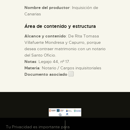
Nombre del productor
: Inquisición de
Canarias
ESPAÑOL
Área de contenido y estructura
Alcance y contenido
: De Rita Tomasa
Villafuerte Mondresa y Capurro, porque
desea contraer matrimonio con un notario
del Santo Oficio.
Notas
: Legajo 44, nº 17.
Materia
: Notario / Cargos inquisitoriales
Documento asociado
Tu Privacidad es importante para