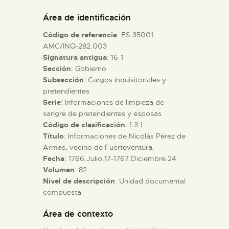
DIDÁCTICA
Área de identificación
Código de referencia
: ES 35001
ESPAÑOL
AMC/INQ-282.003
Signatura antigua
: 16-1
Sección
: Gobierno
PREPARAR LA VISITA
Subsección
: Cargos inquisitoriales y
pretendientes
ACTIVIDADES
Serie
: Informaciones de limpieza de
sangre de pretendientes y esposas
Código de clasificación
: 1.3.1
█
Título
: Informaciones de Nicolás Pérez de
Armas, vecino de Fuerteventura.
Fecha
: 1766.Julio.17-1767.Diciembre.24
EL MUSEO
Volumen
: 82
Nivel de descripción
: Unidad documental
compuesta
COLECCIONES
Área de contexto
DIDÁCTICA