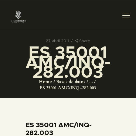
27 abril 2011
Share
ES 35001
PREPARAR LA VISITA
AMC/INQ-
282.003
ACTIVIDADES
Home
Bases de datos
...
█
ES 35001 AMC/INQ-282.003
EL MUSEO
COLECCIONES
ES 35001 AMC/INQ-
282.003