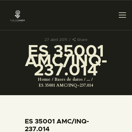
27 abril 2011
Share
ES 35001
PREPARAR LA VISITA
AMC/INQ-
237.014
ACTIVIDADES
Home
Bases de datos
...
█
ES 35001 AMC/INQ-237.014
EL MUSEO
COLECCIONES
ES 35001 AMC/INQ-
237.014