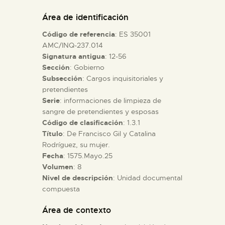
DIDÁCTICA
Área de identificación
Código de referencia
: ES 35001
ESPAÑOL
AMC/INQ-237.014
Signatura antigua
: 12-56
Sección
: Gobierno
PREPARAR LA VISITA
Subsección
: Cargos inquisitoriales y
pretendientes
ACTIVIDADES
Serie
: informaciones de limpieza de
sangre de pretendientes y esposas
Código de clasificación
: 1.3.1
█
Título
: De Francisco Gil y Catalina
Rodríguez, su mujer.
Fecha
: 1575.Mayo.25
EL MUSEO
Volumen
: 8
Nivel de descripción
: Unidad documental
compuesta
COLECCIONES
Área de contexto
DIDÁCTICA