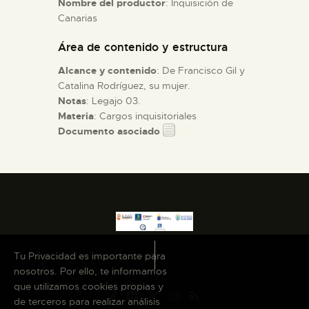
Nombre del productor
: Inquisición de
Canarias
ESPAÑOL
Área de contenido y estructura
Alcance y contenido
: De Francisco Gil y
Catalina Rodríguez, su mujer.
Notas
: Legajo 03.
Materia
: Cargos inquisitoriales
Documento asociado
Tu Privacidad es importante para
nosotros. Por ello, te informamos
que utilizamos cookies propias y
de terceros para realizar análisis