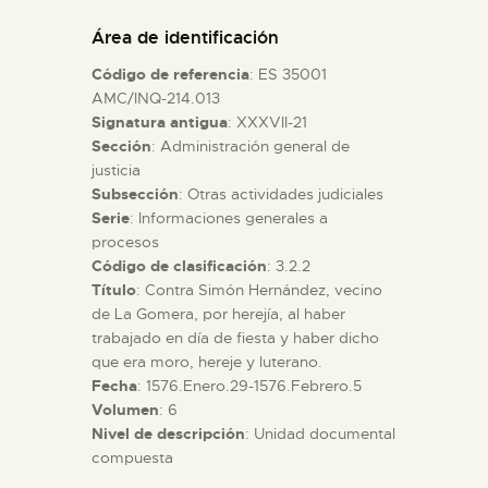
DIDÁCTICA
Área de identificación
Código de referencia
: ES 35001
ESPAÑOL
AMC/INQ-214.013
Signatura antigua
: XXXVII-21
Sección
: Administración general de
PREPARAR LA VISITA
justicia
Subsección
: Otras actividades judiciales
ACTIVIDADES
Serie
: Informaciones generales a
procesos
Código de clasificación
: 3.2.2
█
Título
: Contra Simón Hernández, vecino
de La Gomera, por herejía, al haber
trabajado en día de fiesta y haber dicho
EL MUSEO
que era moro, hereje y luterano.
Fecha
: 1576.Enero.29-1576.Febrero.5
Volumen
: 6
COLECCIONES
Nivel de descripción
: Unidad documental
compuesta
DIDÁCTICA