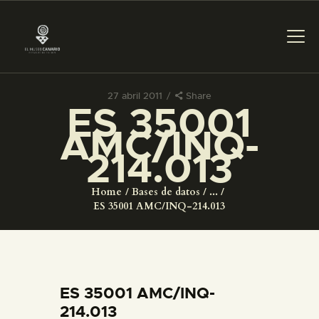
27 abril 2011
Share
ES 35001
PREPARAR LA VISITA
AMC/INQ-
214.013
ACTIVIDADES
Home
Bases de datos
...
█
ES 35001 AMC/INQ-214.013
EL MUSEO
COLECCIONES
ES 35001 AMC/INQ-
214.013