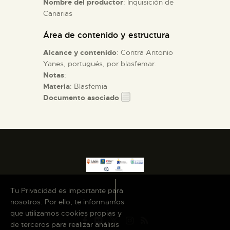
Nombre del productor
: Inquisición de
Canarias
ESPAÑOL
Área de contenido y estructura
Alcance y contenido
: Contra Antonio
Yanes, portugués, por blasfemar.
Notas
:
Materia
: Blasfemia
Documento asociado
Tu Privacidad es importante para
nosotros. Por ello, te informamos
que utilizamos cookies propias y
de terceros para realizar análisis