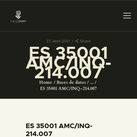
27 abril 2011
Share
ES 35001
PREPARAR LA VISITA
AMC/INQ-
214.007
ACTIVIDADES
Home
Bases de datos
...
█
ES 35001 AMC/INQ-214.007
EL MUSEO
COLECCIONES
ES 35001 AMC/INQ-
214.007