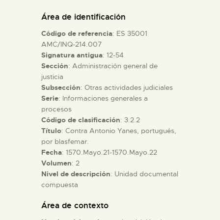
DIDÁCTICA
Área de identificación
Código de referencia
: ES 35001
ESPAÑOL
AMC/INQ-214.007
Signatura antigua
: 12-54
Sección
: Administración general de
PREPARAR LA VISITA
justicia
Subsección
: Otras actividades judiciales
ACTIVIDADES
Serie
: Informaciones generales a
procesos
Código de clasificación
: 3.2.2
█
Título
: Contra Antonio Yanes, portugués,
por blasfemar.
Fecha
: 1570.Mayo.21-1570.Mayo.22
EL MUSEO
Volumen
: 2
Nivel de descripción
: Unidad documental
compuesta
COLECCIONES
Área de contexto
DIDÁCTICA