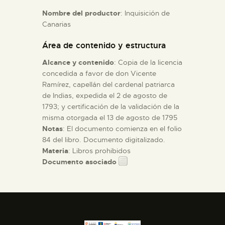
Nombre del productor
: Inquisición de
Canarias
ESPAÑOL
Área de contenido y estructura
Alcance y contenido
: Copia de la licencia
concedida a favor de don Vicente
Ramírez, capellán del cardenal patriarca
de Indias, expedida el 2 de agosto de
1793; y certificación de la validación de la
misma otorgada el 13 de agosto de 1795
Notas
: El documento comienza en el folio
84 del libro. Documento digitalizado.
Materia
: Libros prohibidos
Documento asociado