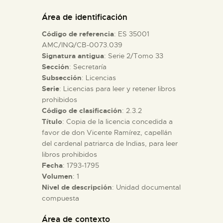
DIDÁCTICA
Área de identificación
Código de referencia
: ES 35001
ESPAÑOL
AMC/INQ/CB-0073.039
Signatura antigua
: Serie 2/Tomo 33
Sección
: Secretaría
PREPARAR LA VISITA
Subsección
: Licencias
Serie
: Licencias para leer y retener libros
ACTIVIDADES
prohibidos
Código de clasificación
: 2.3.2
Título
: Copia de la licencia concedida a
█
favor de don Vicente Ramírez, capellán
del cardenal patriarca de Indias, para leer
libros prohibidos
EL MUSEO
Fecha
: 1793-1795
Volumen
: 1
Nivel de descripción
: Unidad documental
COLECCIONES
compuesta
DIDÁCTICA
Área de contexto