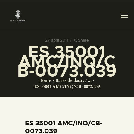
27 abril 2011
Share
ES 35001
PREPARAR LA VISITA
AMC/INQ/C
B-0073.039
ACTIVIDADES
Home
Bases de datos
...
█
ES 35001 AMC/INQ/CB-0073.039
EL MUSEO
COLECCIONES
ES 35001 AMC/INQ/CB-
0073.039