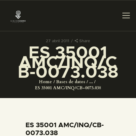
27 abril 2011
Share
ES 35001
PREPARAR LA VISITA
AMC/INQ/C
B-0073.038
ACTIVIDADES
Home
Bases de datos
...
█
ES 35001 AMC/INQ/CB-0073.038
EL MUSEO
COLECCIONES
ES 35001 AMC/INQ/CB-
0073.038