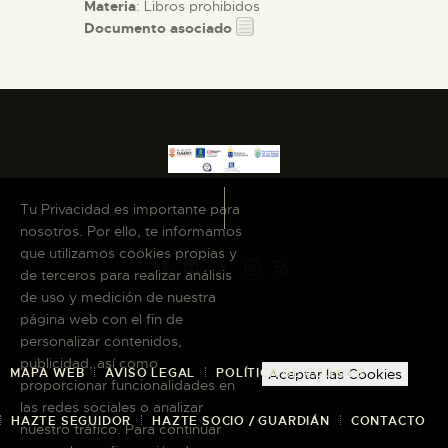
Materia
: Libros prohibidos
Documento asociado
Tu Privacidad es importante para
nosotros. Por ello, te informamos
que utilizamos cookies propias y
de terceros para realizar análisis
de uso y medición de nuestra
página web con el fin de
personalizar contenidos,
publicidad, así como
MAPA WEB
AVISO LEGAL
POLÍTICA DE COOKIES
Aceptar las Cookies
proporcionar funcionalidades en
las redes sociales o analizar
HAZTE SEGUIDOR
HAZTE SOCIO / GUARDIÁN
CONTACTO
nuestro tráfico. Para continuar