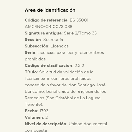
DIDÁCTICA
Área de identificación
Código de referencia
: ES 35001
ESPAÑOL
AMC/INQ/CB-0073.038
Signatura antigua
: Serie 2/Tomo 33
Sección
: Secretaría
PREPARAR LA VISITA
Subsección
: Licencias
Serie
: Licencias para leer y retener libros
ACTIVIDADES
prohibidos
Código de clasificación
: 2.3.2
Título
: Solicitud de validación de la
█
licencia para leer libros prohibidos
concedida a favor del don Santiago José
Bencomo, beneficiado de la iglesia de los
EL MUSEO
Remedios (San Cristóbal de La Laguna,
Tenerife).
Fecha
: 1793
COLECCIONES
Volumen
: 2
Nivel de descripción
: Unidad documental
DIDÁCTICA
compuesta