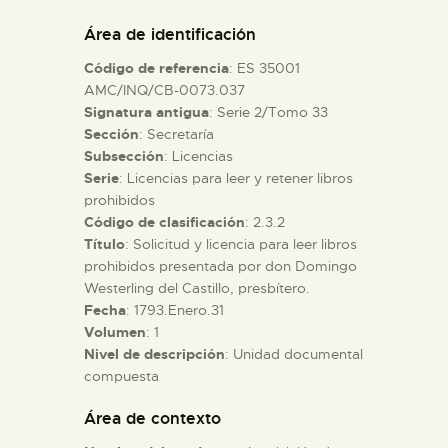
DIDÁCTICA
Área de identificación
Código de referencia
: ES 35001
ESPAÑOL
AMC/INQ/CB-0073.037
Signatura antigua
: Serie 2/Tomo 33
Sección
: Secretaría
PREPARAR LA VISITA
Subsección
: Licencias
Serie
: Licencias para leer y retener libros
ACTIVIDADES
prohibidos
Código de clasificación
: 2.3.2
Título
: Solicitud y licencia para leer libros
█
prohibidos presentada por don Domingo
Westerling del Castillo, presbítero.
Fecha
: 1793.Enero.31
EL MUSEO
Volumen
: 1
Nivel de descripción
: Unidad documental
compuesta
COLECCIONES
Área de contexto
DIDÁCTICA