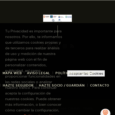
Tu Privacidad es importante para
nosotros. Por ello, te informamos
que utilizamos cookies propias y
de terceros para realizar análisis
de uso y medición de nuestra
página web con el fin de
personalizar contenidos,
publicidad, así como
MAPA WEB
AVISO LEGAL
POLÍTICA DE COOKIES
Aceptar las Cookies
proporcionar funcionalidades en
las redes sociales o analizar
HAZTE SEGUIDOR
HAZTE SOCIO / GUARDIÁN
CONTACTO
nuestro tráfico. Para continuar
acepta la configuración de
nuestras cookies. Puede obtener
más información, o bien conocer
Copyright © 2026 El Museo Canario · Todos
cómo cambiar la configuración,
los derechos reservados