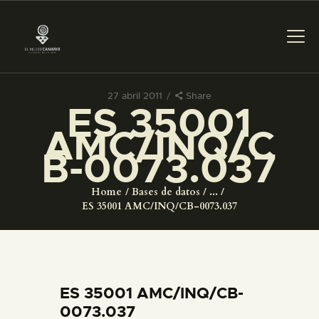
27 abril 2011
Share
ES 35001
PREPARAR LA VISITA
AMC/INQ/C
B-0073.037
ACTIVIDADES
Home
Bases de datos
...
█
ES 35001 AMC/INQ/CB-0073.037
EL MUSEO
COLECCIONES
ES 35001 AMC/INQ/CB-
0073.037