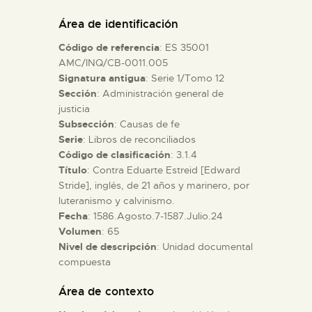
DIDÁCTICA
Área de identificación
Código de referencia
: ES 35001
ESPAÑOL
AMC/INQ/CB-0011.005
Signatura antigua
: Serie 1/Tomo 12
Sección
: Administración general de
PREPARAR LA VISITA
justicia
Subsección
: Causas de fe
ACTIVIDADES
Serie
: Libros de reconciliados
Código de clasificación
: 3.1.4
Título
: Contra Eduarte Estreid [Edward
█
Stride], inglés, de 21 años y marinero, por
luteranismo y calvinismo.
Fecha
: 1586.Agosto.7-1587.Julio.24
EL MUSEO
Volumen
: 65
Nivel de descripción
: Unidad documental
compuesta
COLECCIONES
Área de contexto
DIDÁCTICA