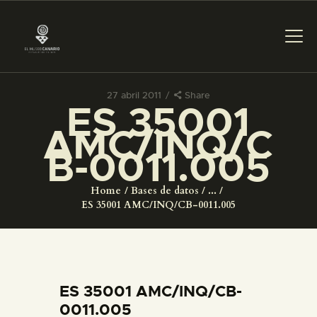
27 abril 2011
Share
ES 35001
PREPARAR LA VISITA
AMC/INQ/C
B-0011.005
ACTIVIDADES
Home
Bases de datos
...
█
ES 35001 AMC/INQ/CB-0011.005
EL MUSEO
COLECCIONES
ES 35001 AMC/INQ/CB-
0011.005