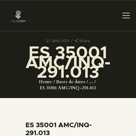
27 abril 2011
Share
ES 35001
PREPARAR LA VISITA
AMC/INQ-
291.013
ACTIVIDADES
Home
Bases de datos
...
█
ES 35001 AMC/INQ-291.013
EL MUSEO
COLECCIONES
ES 35001 AMC/INQ-
291.013