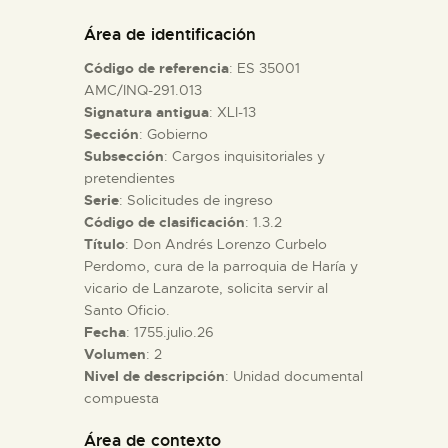
DIDÁCTICA
Área de identificación
Código de referencia
: ES 35001
ESPAÑOL
AMC/INQ-291.013
Signatura antigua
: XLI-13
Sección
: Gobierno
PREPARAR LA VISITA
Subsección
: Cargos inquisitoriales y
pretendientes
ACTIVIDADES
Serie
: Solicitudes de ingreso
Código de clasificación
: 1.3.2
Título
: Don Andrés Lorenzo Curbelo
█
Perdomo, cura de la parroquia de Haría y
vicario de Lanzarote, solicita servir al
Santo Oficio.
EL MUSEO
Fecha
: 1755.julio.26
Volumen
: 2
Nivel de descripción
: Unidad documental
COLECCIONES
compuesta
DIDÁCTICA
Área de contexto