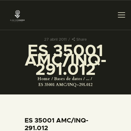
27 abril 2011
Share
ES 35001
PREPARAR LA VISITA
AMC/INQ-
291.012
ACTIVIDADES
Home
Bases de datos
...
█
ES 35001 AMC/INQ-291.012
EL MUSEO
COLECCIONES
ES 35001 AMC/INQ-
291.012