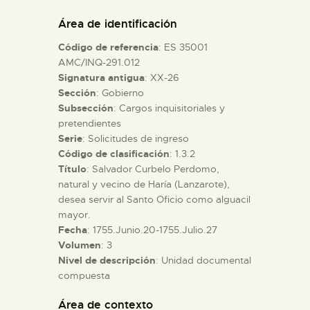
DIDÁCTICA
Área de identificación
Código de referencia
: ES 35001
ESPAÑOL
AMC/INQ-291.012
Signatura antigua
: XX-26
Sección
: Gobierno
PREPARAR LA VISITA
Subsección
: Cargos inquisitoriales y
pretendientes
ACTIVIDADES
Serie
: Solicitudes de ingreso
Código de clasificación
: 1.3.2
Título
: Salvador Curbelo Perdomo,
█
natural y vecino de Haría (Lanzarote),
desea servir al Santo Oficio como alguacil
mayor.
EL MUSEO
Fecha
: 1755.Junio.20-1755.Julio.27
Volumen
: 3
Nivel de descripción
: Unidad documental
COLECCIONES
compuesta
DIDÁCTICA
Área de contexto