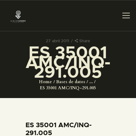
27 abril 2011
Share
ES 35001
PREPARAR LA VISITA
AMC/INQ-
291.005
ACTIVIDADES
Home
Bases de datos
...
█
ES 35001 AMC/INQ-291.005
EL MUSEO
COLECCIONES
ES 35001 AMC/INQ-
291.005