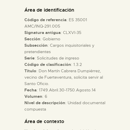
DIDÁCTICA
Área de identificación
Código de referencia
: ES 35001
ESPAÑOL
AMC/INQ-291.005
Signatura antigua
: CLXVI-35
Sección
: Gobierno
PREPARAR LA VISITA
Subsección
: Cargos inquisitoriales y
pretendientes
ACTIVIDADES
Serie
: Solicitudes de ingreso
Código de clasificación
: 1.3.2
Título
: Don Martín Cabrera Dumpiérrez,
█
vecino de Fuerteventura, solicita servir al
Santo Oficio.
Fecha
: 1749.Abril.30-1750.Agosto.14
EL MUSEO
Volumen
: 6
Nivel de descripción
: Unidad documental
compuesta
COLECCIONES
Área de contexto
DIDÁCTICA