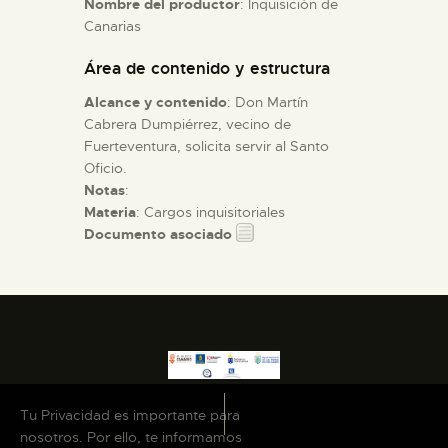
Nombre del productor
: Inquisición de
Canarias
ESPAÑOL
Área de contenido y estructura
Alcance y contenido
: Don Martín
Cabrera Dumpiérrez, vecino de
Fuerteventura, solicita servir al Santo
Oficio.
Notas
:
Materia
: Cargos inquisitoriales
Documento asociado
Tu Privacidad es importante para
nosotros. Por ello, te informamos