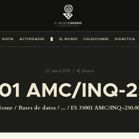
PREPARAR LA VISITA
ACTIVIDADES
 VISITA
ACTIVIDADES
█
EL MUSEO
COLECCIONES
DIDÁCTICA
█
EL MUSEO
27 abril 2011
Share
01 AMC/INQ-
COLECCIONES
DIDÁCTICA
Home
Bases de datos
...
ES 35001 AMC/INQ-250.0
ESPAÑOL