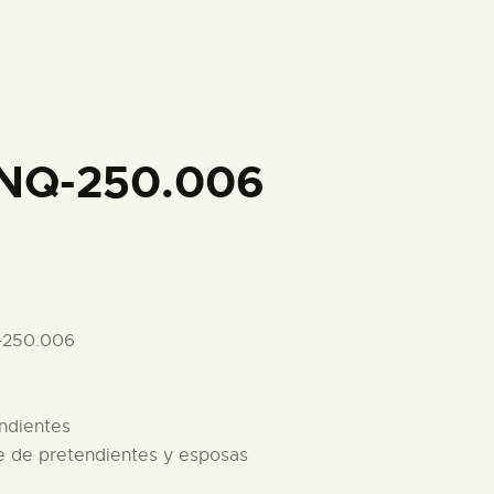
PREPARAR LA VISITA
ACTIVIDADES
█
INQ-250.006
EL MUSEO
COLECCIONES
-250.006
DIDÁCTICA
endientes
ESPAÑOL
re de pretendientes y esposas