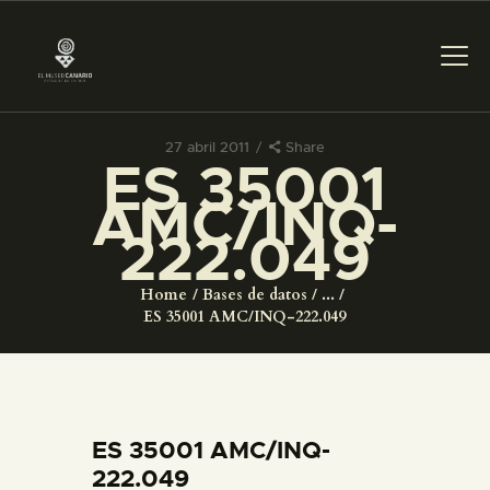
27 abril 2011
Share
ES 35001
PREPARAR LA VISITA
AMC/INQ-
222.049
ACTIVIDADES
Home
Bases de datos
...
█
ES 35001 AMC/INQ-222.049
EL MUSEO
COLECCIONES
ES 35001 AMC/INQ-
222.049