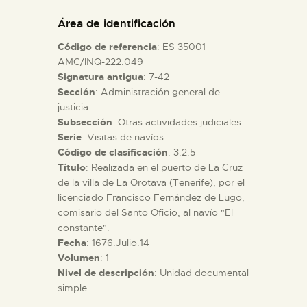
DIDÁCTICA
Área de identificación
Código de referencia
: ES 35001
ESPAÑOL
AMC/INQ-222.049
Signatura antigua
: 7-42
Sección
: Administración general de
PREPARAR LA VISITA
justicia
Subsección
: Otras actividades judiciales
ACTIVIDADES
Serie
: Visitas de navíos
Código de clasificación
: 3.2.5
Título
: Realizada en el puerto de La Cruz
█
de la villa de La Orotava (Tenerife), por el
licenciado Francisco Fernández de Lugo,
comisario del Santo Oficio, al navío "El
EL MUSEO
constante".
Fecha
: 1676.Julio.14
Volumen
: 1
COLECCIONES
Nivel de descripción
: Unidad documental
simple
DIDÁCTICA