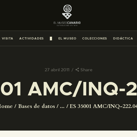
PREPARAR LA VISITA
ACTIVIDADES
 VISITA
ACTIVIDADES
█
EL MUSEO
COLECCIONES
DIDÁCTICA
█
EL MUSEO
27 abril 2011
Share
01 AMC/INQ-
COLECCIONES
DIDÁCTICA
Home
Bases de datos
...
ES 35001 AMC/INQ-222.0
ESPAÑOL