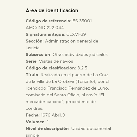
DIDÁCTICA
Área de identificación
Código de referencia
: ES 35001
ESPAÑOL
AMC/INQ-222.044
Signatura antigua
: CLXVI-39
Sección
: Administración general de
PREPARAR LA VISITA
justicia
Subsección
: Otras actividades judiciales
ACTIVIDADES
Serie
: Visitas de navíos
Código de clasificación
: 3.2.5
Título
: Realizada en el puerto de La Cruz
█
de la villa de La Orotava (Tenerife), por el
licenciado Francisco Fernández de Lugo,
comisario del Santo Oficio, al navío "El
EL MUSEO
mercader canario", procedente de
Londres.
Fecha
: 1676.Abril.9
COLECCIONES
Volumen
: 1
Nivel de descripción
: Unidad documental
DIDÁCTICA
simple