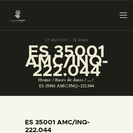
27 abril 2011
Share
ES 35001
PREPARAR LA VISITA
AMC/INQ-
222.044
ACTIVIDADES
Home
Bases de datos
...
█
ES 35001 AMC/INQ-222.044
EL MUSEO
COLECCIONES
ES 35001 AMC/INQ-
222.044