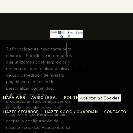
Tu Privacidad es importante para
nosotros. Por ello, te informamos
que utilizamos cookies propias y
de terceros para realizar análisis
de uso y medición de nuestra
página web con el fin de
personalizar contenidos,
publicidad, así como
MAPA WEB
AVISO LEGAL
POLÍTICA DE COOKIES
Aceptar las Cookies
proporcionar funcionalidades en
las redes sociales o analizar
HAZTE SEGUIDOR
HAZTE SOCIO / GUARDIÁN
CONTACTO
nuestro tráfico. Para continuar
acepta la configuración de
nuestras cookies. Puede obtener