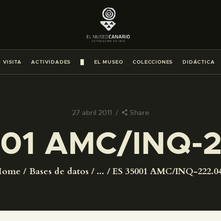
PREPARAR LA VISITA
ACTIVIDADES
 VISITA
ACTIVIDADES
█
EL MUSEO
COLECCIONES
DIDÁCTICA
█
EL MUSEO
27 abril 2011
Share
01 AMC/INQ-2
COLECCIONES
DIDÁCTICA
Home
Bases de datos
...
ES 35001 AMC/INQ-222.0
ESPAÑOL