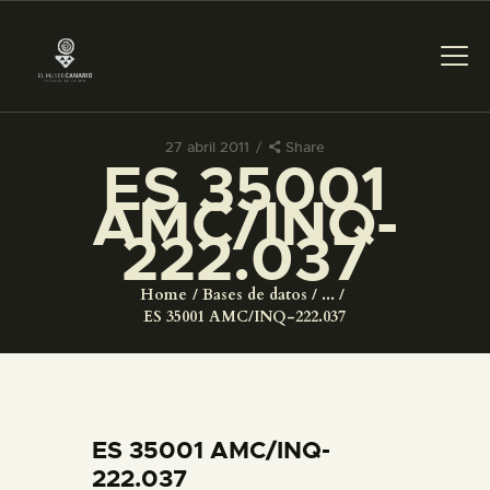
27 abril 2011
Share
ES 35001
PREPARAR LA VISITA
AMC/INQ-
222.037
ACTIVIDADES
Home
Bases de datos
...
█
ES 35001 AMC/INQ-222.037
EL MUSEO
COLECCIONES
ES 35001 AMC/INQ-
222.037