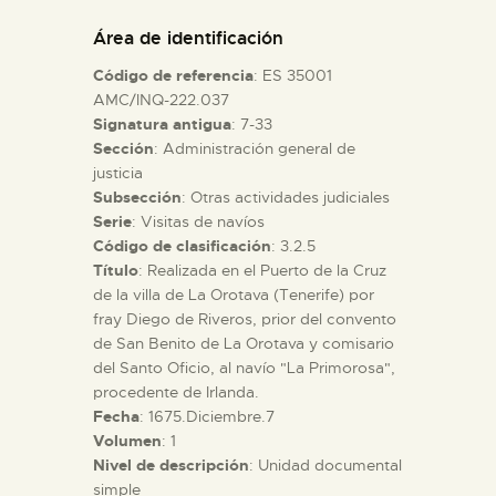
DIDÁCTICA
Área de identificación
Código de referencia
: ES 35001
ESPAÑOL
AMC/INQ-222.037
Signatura antigua
: 7-33
Sección
: Administración general de
PREPARAR LA VISITA
justicia
Subsección
: Otras actividades judiciales
ACTIVIDADES
Serie
: Visitas de navíos
Código de clasificación
: 3.2.5
Título
: Realizada en el Puerto de la Cruz
█
de la villa de La Orotava (Tenerife) por
fray Diego de Riveros, prior del convento
de San Benito de La Orotava y comisario
EL MUSEO
del Santo Oficio, al navío "La Primorosa",
procedente de Irlanda.
Fecha
: 1675.Diciembre.7
COLECCIONES
Volumen
: 1
Nivel de descripción
: Unidad documental
DIDÁCTICA
simple