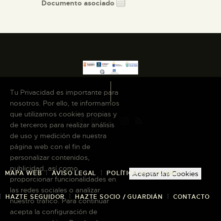
Documento asociado
Tu Privacidad es importante para
nosotros. Por ello, te informamos
que utilizamos cookies propias y
de terceros para realizar análisis
de uso y medición de nuestra
página web con el fin de
personalizar contenidos,
publicidad, así como
MAPA WEB
AVISO LEGAL
POLÍTICA DE COOKIES
Aceptar las Cookies
proporcionar funcionalidades en
las redes sociales o analizar
HAZTE SEGUIDOR
HAZTE SOCIO / GUARDIÁN
CONTACTO
nuestro tráfico. Para continuar
acepta la configuración de