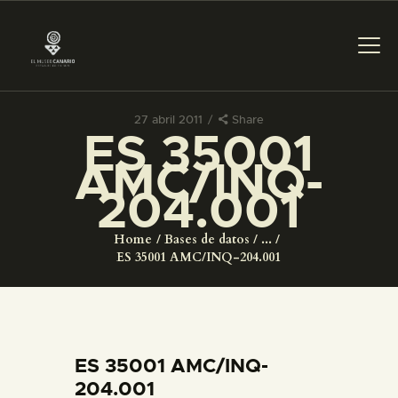
27 abril 2011
Share
ES 35001
PREPARAR LA VISITA
AMC/INQ-
204.001
ACTIVIDADES
Home
Bases de datos
...
█
ES 35001 AMC/INQ-204.001
EL MUSEO
COLECCIONES
ES 35001 AMC/INQ-
204.001