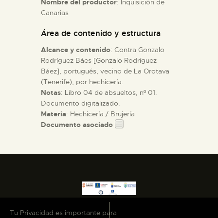
Nombre del productor
: Inquisición de
Canarias
ESPAÑOL
Área de contenido y estructura
Alcance y contenido
: Contra Gonzalo
Rodríguez Báes [Gonzalo Rodríguez
Báez], portugués, vecino de La Orotava
(Tenerife), por hechicería.
Notas
: Libro 04 de absueltos, nº 01.
Documento digitalizado.
Materia
: Hechicería / Brujería
Documento asociado
Tu Privacidad es importante para