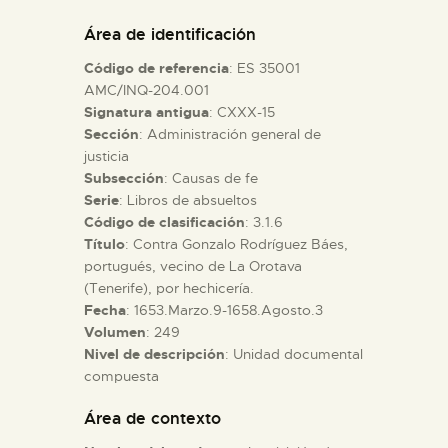
DIDÁCTICA
Área de identificación
Código de referencia
: ES 35001
ESPAÑOL
AMC/INQ-204.001
Signatura antigua
: CXXX-15
Sección
: Administración general de
PREPARAR LA VISITA
justicia
Subsección
: Causas de fe
ACTIVIDADES
Serie
: Libros de absueltos
Código de clasificación
: 3.1.6
Título
: Contra Gonzalo Rodríguez Báes,
█
portugués, vecino de La Orotava
(Tenerife), por hechicería.
Fecha
: 1653.Marzo.9-1658.Agosto.3
EL MUSEO
Volumen
: 249
Nivel de descripción
: Unidad documental
compuesta
COLECCIONES
Área de contexto
DIDÁCTICA