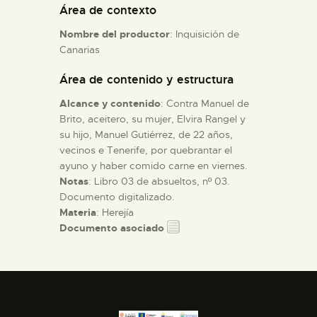
Área de contexto
Nombre del productor
: Inquisición de
ESPAÑOL
Canarias
Área de contenido y estructura
Alcance y contenido
: Contra Manuel de
Brito, aceitero, su mujer, Elvira Rangel y
su hijo, Manuel Gutiérrez, de 22 años,
vecinos e Tenerife, por quebrantar el
ayuno y haber comido carne en viernes.
Notas
: Libro 03 de absueltos, nº 03.
Documento digitalizado.
Materia
: Herejía
Documento asociado