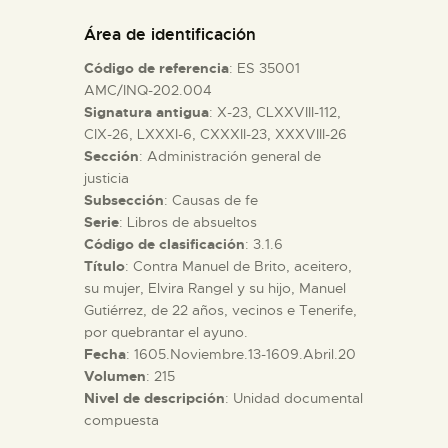
DIDÁCTICA
Área de identificación
Código de referencia
: ES 35001
ESPAÑOL
AMC/INQ-202.004
Signatura antigua
: X-23, CLXXVIII-112,
CIX-26, LXXXI-6, CXXXII-23, XXXVIII-26
PREPARAR LA VISITA
Sección
: Administración general de
justicia
ACTIVIDADES
Subsección
: Causas de fe
Serie
: Libros de absueltos
Código de clasificación
: 3.1.6
█
Título
: Contra Manuel de Brito, aceitero,
su mujer, Elvira Rangel y su hijo, Manuel
Gutiérrez, de 22 años, vecinos e Tenerife,
EL MUSEO
por quebrantar el ayuno.
Fecha
: 1605.Noviembre.13-1609.Abril.20
Volumen
: 215
COLECCIONES
Nivel de descripción
: Unidad documental
compuesta
DIDÁCTICA