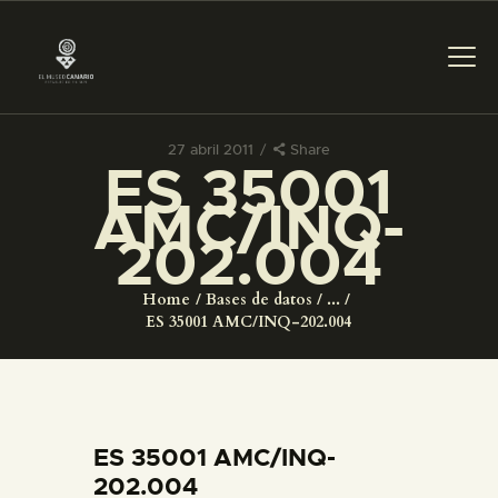
27 abril 2011
Share
ES 35001
PREPARAR LA VISITA
AMC/INQ-
202.004
ACTIVIDADES
Home
Bases de datos
...
█
ES 35001 AMC/INQ-202.004
EL MUSEO
COLECCIONES
ES 35001 AMC/INQ-
202.004