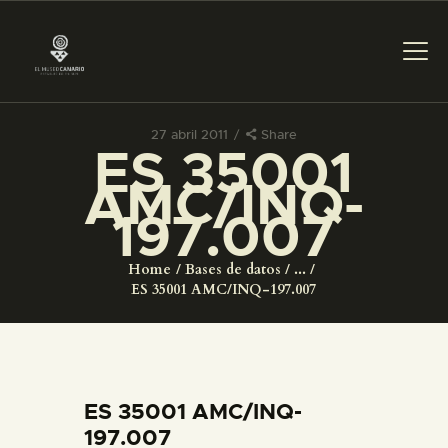
27 abril 2011
Share
ES 35001
PREPARAR LA VISITA
AMC/INQ-
197.007
ACTIVIDADES
Home
Bases de datos
...
█
ES 35001 AMC/INQ-197.007
EL MUSEO
COLECCIONES
ES 35001 AMC/INQ-
197.007