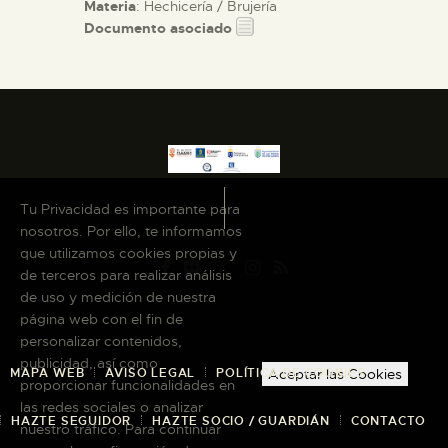
Materia
: Hechicería / Brujería
Documento asociado
Tu Privacidad es importante para
nosotros. Por ello, te informamos
que utilizamos cookies propias y
de terceros para realizar análisis
de uso y medición de nuestra
página web con el fin de
personalizar contenidos,
publicidad, así como
MAPA WEB
AVISO LEGAL
POLÍTICA DE COOKIES
Aceptar las Cookies
proporcionar funcionalidades en
las redes sociales o analizar
HAZTE SEGUIDOR
HAZTE SOCIO / GUARDIÁN
CONTACTO
nuestro tráfico. Para continuar