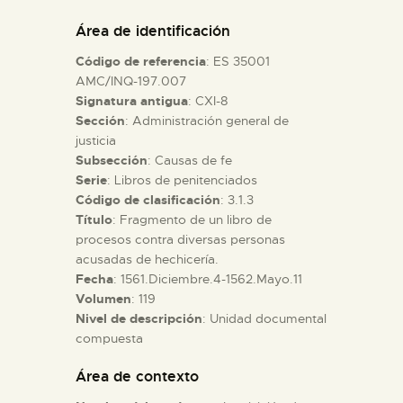
DIDÁCTICA
Área de identificación
Código de referencia
: ES 35001
ESPAÑOL
AMC/INQ-197.007
Signatura antigua
: CXI-8
Sección
: Administración general de
PREPARAR LA VISITA
justicia
Subsección
: Causas de fe
ACTIVIDADES
Serie
: Libros de penitenciados
Código de clasificación
: 3.1.3
Título
: Fragmento de un libro de
█
procesos contra diversas personas
acusadas de hechicería.
Fecha
: 1561.Diciembre.4-1562.Mayo.11
EL MUSEO
Volumen
: 119
Nivel de descripción
: Unidad documental
compuesta
COLECCIONES
Área de contexto
DIDÁCTICA