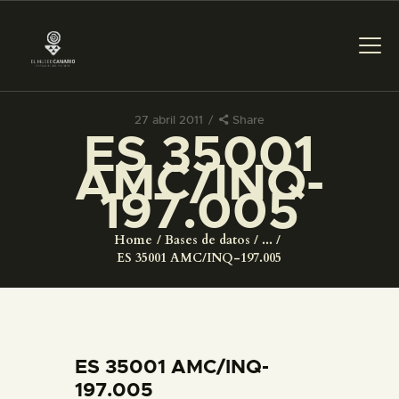
27 abril 2011
Share
ES 35001
PREPARAR LA VISITA
AMC/INQ-
197.005
ACTIVIDADES
Home
Bases de datos
...
█
ES 35001 AMC/INQ-197.005
EL MUSEO
COLECCIONES
ES 35001 AMC/INQ-
197.005