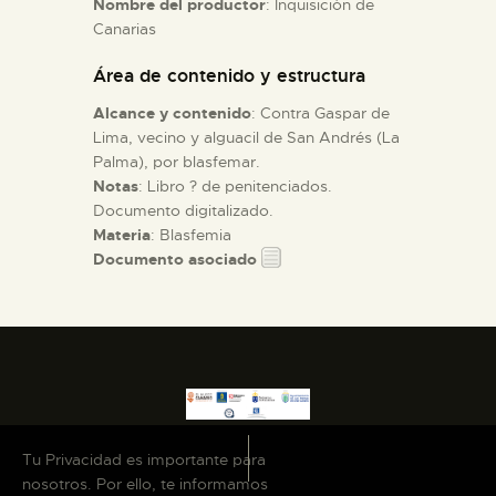
Nombre del productor
: Inquisición de
Canarias
ESPAÑOL
Área de contenido y estructura
Alcance y contenido
: Contra Gaspar de
Lima, vecino y alguacil de San Andrés (La
Palma), por blasfemar.
Notas
: Libro ? de penitenciados.
Documento digitalizado.
Materia
: Blasfemia
Documento asociado
Tu Privacidad es importante para
nosotros. Por ello, te informamos