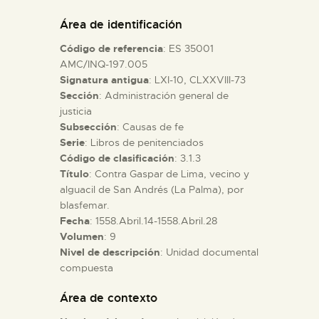
DIDÁCTICA
Área de identificación
Código de referencia
: ES 35001
ESPAÑOL
AMC/INQ-197.005
Signatura antigua
: LXI-10, CLXXVIII-73
Sección
: Administración general de
PREPARAR LA VISITA
justicia
Subsección
: Causas de fe
ACTIVIDADES
Serie
: Libros de penitenciados
Código de clasificación
: 3.1.3
Título
: Contra Gaspar de Lima, vecino y
█
alguacil de San Andrés (La Palma), por
blasfemar.
Fecha
: 1558.Abril.14-1558.Abril.28
EL MUSEO
Volumen
: 9
Nivel de descripción
: Unidad documental
compuesta
COLECCIONES
Área de contexto
DIDÁCTICA