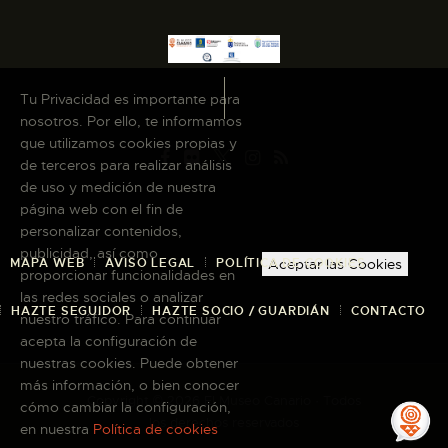
Tu Privacidad es importante para
nosotros. Por ello, te informamos
que utilizamos cookies propias y
de terceros para realizar análisis
de uso y medición de nuestra
página web con el fin de
personalizar contenidos,
publicidad, así como
MAPA WEB
AVISO LEGAL
POLÍTICA DE COOKIES
Aceptar las Cookies
proporcionar funcionalidades en
las redes sociales o analizar
HAZTE SEGUIDOR
HAZTE SOCIO / GUARDIÁN
CONTACTO
nuestro tráfico. Para continuar
acepta la configuración de
nuestras cookies. Puede obtener
más información, o bien conocer
Copyright © 2026 El Museo Canario · Todos
cómo cambiar la configuración,
los derechos reservados
en nuestra
Política de cookies