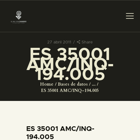
27 abril 2011
Share
ES 35001
PREPARAR LA VISITA
AMC/INQ-
194.005
ACTIVIDADES
Home
Bases de datos
...
█
ES 35001 AMC/INQ-194.005
EL MUSEO
COLECCIONES
ES 35001 AMC/INQ-
194.005