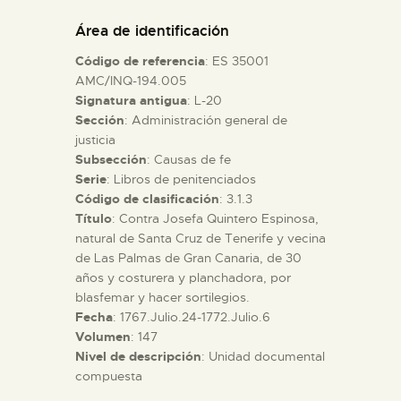
DIDÁCTICA
Área de identificación
Código de referencia
: ES 35001
ESPAÑOL
AMC/INQ-194.005
Signatura antigua
: L-20
Sección
: Administración general de
PREPARAR LA VISITA
justicia
Subsección
: Causas de fe
ACTIVIDADES
Serie
: Libros de penitenciados
Código de clasificación
: 3.1.3
Título
: Contra Josefa Quintero Espinosa,
█
natural de Santa Cruz de Tenerife y vecina
de Las Palmas de Gran Canaria, de 30
años y costurera y planchadora, por
EL MUSEO
blasfemar y hacer sortilegios.
Fecha
: 1767.Julio.24-1772.Julio.6
Volumen
: 147
COLECCIONES
Nivel de descripción
: Unidad documental
compuesta
DIDÁCTICA