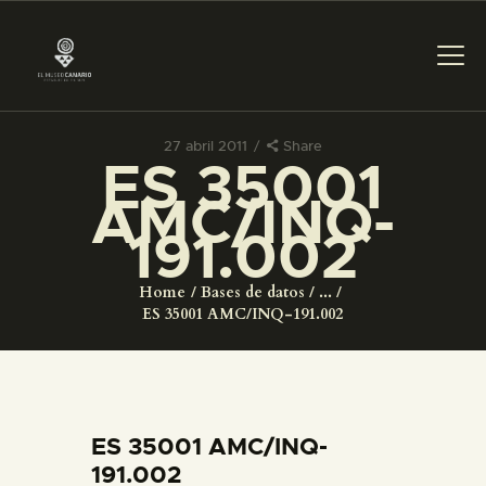
27 abril 2011
Share
ES 35001
PREPARAR LA VISITA
AMC/INQ-
191.002
ACTIVIDADES
Home
Bases de datos
...
█
ES 35001 AMC/INQ-191.002
EL MUSEO
COLECCIONES
ES 35001 AMC/INQ-
191.002