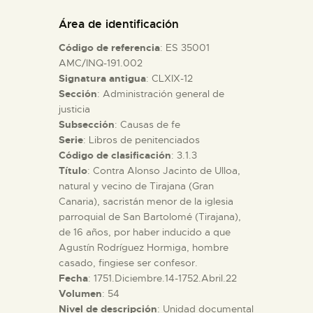
DIDÁCTICA
Área de identificación
Código de referencia
: ES 35001
ESPAÑOL
AMC/INQ-191.002
Signatura antigua
: CLXIX-12
Sección
: Administración general de
PREPARAR LA VISITA
justicia
Subsección
: Causas de fe
ACTIVIDADES
Serie
: Libros de penitenciados
Código de clasificación
: 3.1.3
Título
: Contra Alonso Jacinto de Ulloa,
█
natural y vecino de Tirajana (Gran
Canaria), sacristán menor de la iglesia
parroquial de San Bartolomé (Tirajana),
EL MUSEO
de 16 años, por haber inducido a que
Agustín Rodríguez Hormiga, hombre
casado, fingiese ser confesor.
COLECCIONES
Fecha
: 1751.Diciembre.14-1752.Abril.22
Volumen
: 54
DIDÁCTICA
Nivel de descripción
: Unidad documental