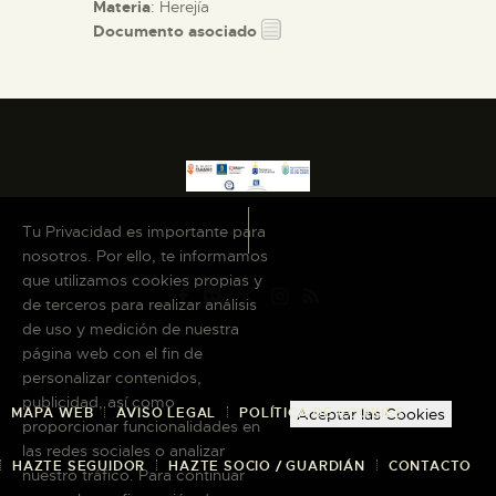
Materia
: Herejía
Documento asociado
Tu Privacidad es importante para
nosotros. Por ello, te informamos
que utilizamos cookies propias y
de terceros para realizar análisis
de uso y medición de nuestra
página web con el fin de
personalizar contenidos,
publicidad, así como
MAPA WEB
AVISO LEGAL
POLÍTICA DE COOKIES
Aceptar las Cookies
proporcionar funcionalidades en
las redes sociales o analizar
HAZTE SEGUIDOR
HAZTE SOCIO / GUARDIÁN
CONTACTO
nuestro tráfico. Para continuar