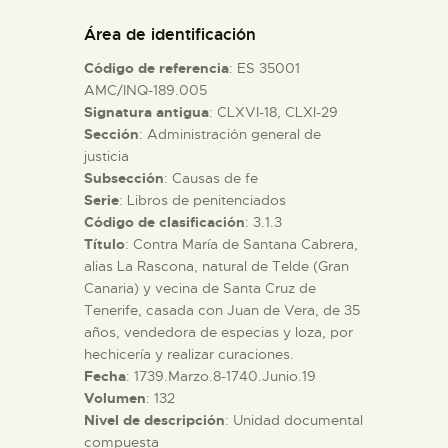
DIDÁCTICA
Área de identificación
Código de referencia
: ES 35001
ESPAÑOL
AMC/INQ-189.005
Signatura antigua
: CLXVI-18, CLXI-29
Sección
: Administración general de
PREPARAR LA VISITA
justicia
Subsección
: Causas de fe
ACTIVIDADES
Serie
: Libros de penitenciados
Código de clasificación
: 3.1.3
Título
: Contra María de Santana Cabrera,
█
alias La Rascona, natural de Telde (Gran
Canaria) y vecina de Santa Cruz de
Tenerife, casada con Juan de Vera, de 35
EL MUSEO
años, vendedora de especias y loza, por
hechicería y realizar curaciones.
Fecha
: 1739.Marzo.8-1740.Junio.19
COLECCIONES
Volumen
: 132
Nivel de descripción
: Unidad documental
DIDÁCTICA
compuesta