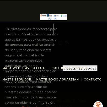
Tu Privacidad es importante para
nosotros. Por ello, te informamos
que utilizamos cookies propias y
de terceros para realizar análisis
de uso y medición de nuestra
página web con el fin de
personalizar contenidos,
publicidad, así como
MAPA WEB
AVISO LEGAL
POLÍTICA DE COOKIES
Aceptar las Cookies
proporcionar funcionalidades en
las redes sociales o analizar
HAZTE SEGUIDOR
HAZTE SOCIO / GUARDIÁN
CONTACTO
nuestro tráfico. Para continuar
acepta la configuración de
nuestras cookies. Puede obtener
más información, o bien conocer
Copyright © 2026 El Museo Canario · Todos
cómo cambiar la configuración,
los derechos reservados