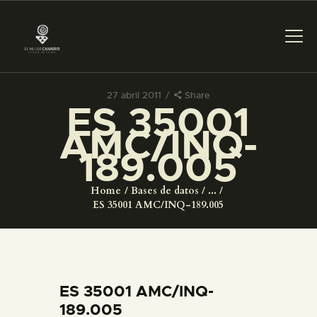
27 abril 2011
Share
ES 35001
PREPARAR LA VISITA
AMC/INQ-
189.005
ACTIVIDADES
Home
Bases de datos
...
█
ES 35001 AMC/INQ-189.005
EL MUSEO
COLECCIONES
ES 35001 AMC/INQ-
189.005