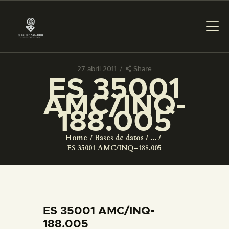
27 abril 2011
Share
ES 35001
PREPARAR LA VISITA
AMC/INQ-
188.005
ACTIVIDADES
Home
Bases de datos
...
█
ES 35001 AMC/INQ-188.005
EL MUSEO
COLECCIONES
ES 35001 AMC/INQ-
188.005