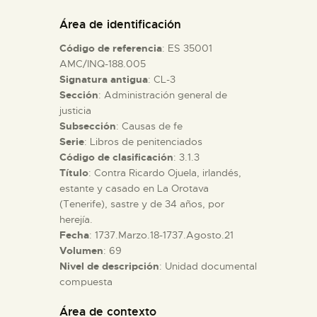
DIDÁCTICA
Área de identificación
Código de referencia
: ES 35001
ESPAÑOL
AMC/INQ-188.005
Signatura antigua
: CL-3
Sección
: Administración general de
PREPARAR LA VISITA
justicia
Subsección
: Causas de fe
ACTIVIDADES
Serie
: Libros de penitenciados
Código de clasificación
: 3.1.3
Título
: Contra Ricardo Ojuela, irlandés,
█
estante y casado en La Orotava
(Tenerife), sastre y de 34 años, por
herejía.
EL MUSEO
Fecha
: 1737.Marzo.18-1737.Agosto.21
Volumen
: 69
Nivel de descripción
: Unidad documental
COLECCIONES
compuesta
DIDÁCTICA
Área de contexto