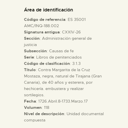
DIDÁCTICA
Área de identificación
Código de referencia
: ES 35001
ESPAÑOL
AMC/INQ-188.002
Signatura antigua
: CXXIV-26
Sección
: Administración general de
PREPARAR LA VISITA
justicia
Subsección
: Causas de fe
ACTIVIDADES
Serie
: Libros de penitenciados
Código de clasificación
: 3.1.3
Título
: Contra Margarita de la Cruz
█
Mostaza, negra, natural de Tirajana (Gran
Canaria), de 40 años y esterera, por
hechicería. embustera y realizar
EL MUSEO
sortilegios.
Fecha
: 1726.Abril.8-1733.Marzo.17
Volumen
: 118
COLECCIONES
Nivel de descripción
: Unidad documental
compuesta
DIDÁCTICA