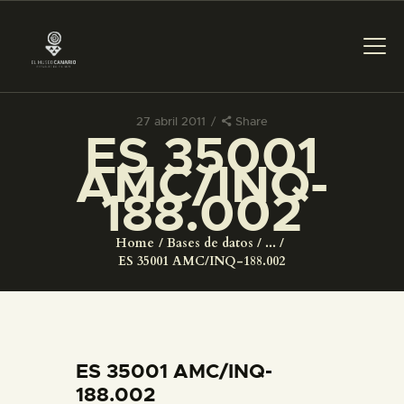
27 abril 2011
Share
ES 35001
PREPARAR LA VISITA
AMC/INQ-
188.002
ACTIVIDADES
Home
Bases de datos
...
█
ES 35001 AMC/INQ-188.002
EL MUSEO
COLECCIONES
ES 35001 AMC/INQ-
188.002