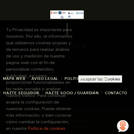
Tu Privacidad es importante para
nosotros. Por ello, te informamos
que utilizamos cookies propias y
de terceros para realizar análisis
de uso y medición de nuestra
página web con el fin de
personalizar contenidos,
publicidad, así como
MAPA WEB
AVISO LEGAL
POLÍTICA DE COOKIES
Aceptar las Cookies
proporcionar funcionalidades en
las redes sociales o analizar
HAZTE SEGUIDOR
HAZTE SOCIO / GUARDIÁN
CONTACTO
nuestro tráfico. Para continuar
acepta la configuración de
nuestras cookies. Puede obtener
más información, o bien conocer
Copyright © 2026 El Museo Canario · Todos
cómo cambiar la configuración,
los derechos reservados
en nuestra
Política de cookies