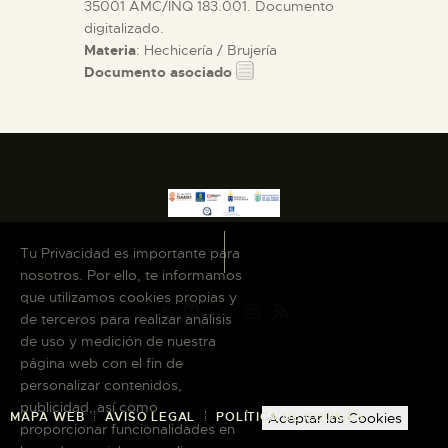
35001 AMC/INQ 183.001. Documento
digitalizado.
Materia
: Hechicería / Brujería
Documento asociado
Tu Privacidad es importante para
nosotros. Por ello, te informamos
que utilizamos cookies propias y
de terceros para realizar análisis
de uso y medición de nuestra
página web con el fin de
personalizar contenidos,
publicidad, así como
MAPA WEB
AVISO LEGAL
POLÍTICA DE COOKIES
Aceptar las Cookies
proporcionar funcionalidades en