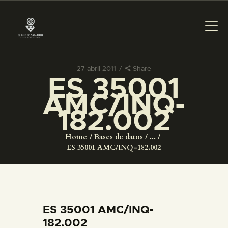
27 abril 2011
Share
ES 35001
PREPARAR LA VISITA
AMC/INQ-
182.002
ACTIVIDADES
Home
Bases de datos
...
█
ES 35001 AMC/INQ-182.002
EL MUSEO
COLECCIONES
ES 35001 AMC/INQ-
182.002