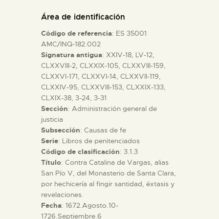
DIDÁCTICA
Área de identificación
Código de referencia
: ES 35001
ESPAÑOL
AMC/INQ-182.002
Signatura antigua
: XXIV-18, LV-12,
CLXXVIII-2, CLXXIX-105, CLXXVIII-159,
PREPARAR LA VISITA
CLXXVI-171, CLXXVI-14, CLXXVII-119,
CLXXIV-95, CLXXVIII-153, CLXXIX-133,
ACTIVIDADES
CLXIX-38, 3-24, 3-31
Sección
: Administración general de
justicia
█
Subsección
: Causas de fe
Serie
: Libros de penitenciados
Código de clasificación
: 3.1.3
EL MUSEO
Título
: Contra Catalina de Vargas, alias
San Pío V, del Monasterio de Santa Clara,
por hechicería al fingir santidad, éxtasis y
COLECCIONES
revelaciones.
Fecha
: 1672.Agosto.10-
DIDÁCTICA
1726.Septiembre.6