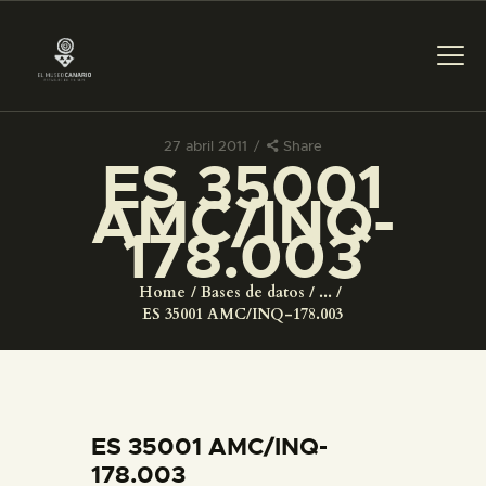
27 abril 2011
Share
ES 35001
PREPARAR LA VISITA
AMC/INQ-
178.003
ACTIVIDADES
Home
Bases de datos
...
█
ES 35001 AMC/INQ-178.003
EL MUSEO
COLECCIONES
ES 35001 AMC/INQ-
178.003