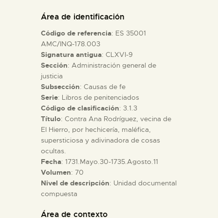
DIDÁCTICA
Área de identificación
Código de referencia
: ES 35001
ESPAÑOL
AMC/INQ-178.003
Signatura antigua
: CLXVI-9
Sección
: Administración general de
PREPARAR LA VISITA
justicia
Subsección
: Causas de fe
ACTIVIDADES
Serie
: Libros de penitenciados
Código de clasificación
: 3.1.3
Título
: Contra Ana Rodríguez, vecina de
█
El Hierro, por hechicería, maléfica,
supersticiosa y adivinadora de cosas
ocultas.
EL MUSEO
Fecha
: 1731.Mayo.30-1735.Agosto.11
Volumen
: 70
Nivel de descripción
: Unidad documental
COLECCIONES
compuesta
DIDÁCTICA
Área de contexto