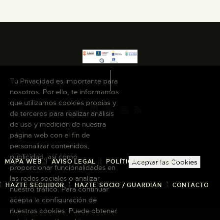
Tu Privacidad es importante para
nosotros. Por ello, te informamos
que utilizamos cookies propias y
de terceros para realizar análisis
de uso y medición de nuestra
página web con el fin de
personalizar contenidos,
publicidad, así como
MAPA WEB
AVISO LEGAL
POLÍTICA DE COOKIES
Aceptar las Cookies
proporcionar funcionalidades en
las redes sociales o analizar
HAZTE SEGUIDOR
HAZTE SOCIO / GUARDIÁN
CONTACTO
nuestro tráfico. Para continuar
acepta la configuración de
nuestras cookies. Puede obtener