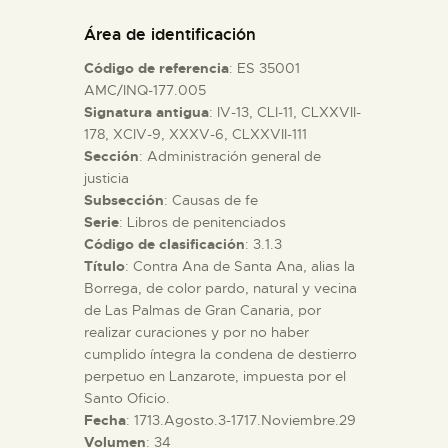
DIDÁCTICA
Área de identificación
Código de referencia
: ES 35001
ESPAÑOL
AMC/INQ-177.005
Signatura antigua
: IV-13, CLI-11, CLXXVII-
178, XCIV-9, XXXV-6, CLXXVII-111
PREPARAR LA VISITA
Sección
: Administración general de
justicia
ACTIVIDADES
Subsección
: Causas de fe
Serie
: Libros de penitenciados
Código de clasificación
: 3.1.3
█
Título
: Contra Ana de Santa Ana, alias la
Borrega, de color pardo, natural y vecina
de Las Palmas de Gran Canaria, por
EL MUSEO
realizar curaciones y por no haber
cumplido íntegra la condena de destierro
perpetuo en Lanzarote, impuesta por el
COLECCIONES
Santo Oficio.
Fecha
: 1713.Agosto.3-1717.Noviembre.29
DIDÁCTICA
Volumen
: 34