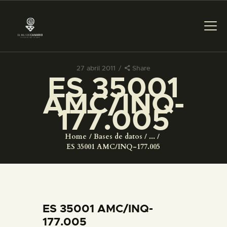
27 abril 2011
Share
ES 35001
PREPARAR LA VISITA
AMC/INQ-
177.005
ACTIVIDADES
Home
Bases de datos
...
█
ES 35001 AMC/INQ-177.005
EL MUSEO
COLECCIONES
ES 35001 AMC/INQ-
177.005