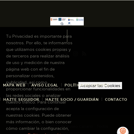
Tu Privacidad es importante para
nosotros. Por ello, te informamos
que utilizamos cookies propias y
de terceros para realizar análisis
de uso y medición de nuestra
página web con el fin de
personalizar contenidos,
publicidad, así como
MAPA WEB
AVISO LEGAL
POLÍTICA DE COOKIES
Aceptar las Cookies
proporcionar funcionalidades en
las redes sociales o analizar
HAZTE SEGUIDOR
HAZTE SOCIO / GUARDIÁN
CONTACTO
nuestro tráfico. Para continuar
acepta la configuración de
nuestras cookies. Puede obtener
más información, o bien conocer
Copyright © 2026 El Museo Canario · Todos
cómo cambiar la configuración,
los derechos reservados