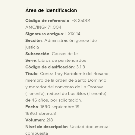
DIDÁCTICA
Área de identificación
Código de referencia
: ES 35001
ESPAÑOL
AMC/INQ-171.004
Signatura antigua
: LXIX-14
Sección
: Administración general de
PREPARAR LA VISITA
justicia
Subsección
: Causas de fe
ACTIVIDADES
Serie
: Libros de penitenciados
Código de clasificación
: 3.1.3
Título
: Contra fray Bartolomé del Rosario,
█
miembro de la orden de Santo Domingo
y morador del convento de La Orotava
(Tenerife), natural de Los Silos (Tenerife),
EL MUSEO
de 46 años, por solicitación.
Fecha
: 1690.septiembre.19-
1696.Febrero.8
COLECCIONES
Volumen
: 218
Nivel de descripción
: Unidad documental
DIDÁCTICA
compuesta