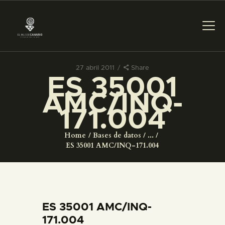
27 abril 2011
Share
ES 35001
PREPARAR LA VISITA
AMC/INQ-
171.004
ACTIVIDADES
Home
Bases de datos
...
█
ES 35001 AMC/INQ-171.004
EL MUSEO
COLECCIONES
ES 35001 AMC/INQ-
171.004