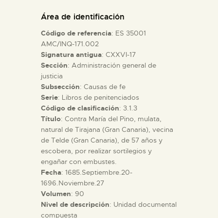
DIDÁCTICA
Área de identificación
Código de referencia
: ES 35001
ESPAÑOL
AMC/INQ-171.002
Signatura antigua
: CXXVI-17
Sección
: Administración general de
PREPARAR LA VISITA
justicia
Subsección
: Causas de fe
ACTIVIDADES
Serie
: Libros de penitenciados
Código de clasificación
: 3.1.3
Título
: Contra María del Pino, mulata,
█
natural de Tirajana (Gran Canaria), vecina
de Telde (Gran Canaria), de 57 años y
escobera, por realizar sortilegios y
EL MUSEO
engañar con embustes.
Fecha
: 1685.Septiembre.20-
1696.Noviembre.27
COLECCIONES
Volumen
: 90
Nivel de descripción
: Unidad documental
DIDÁCTICA
compuesta