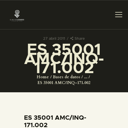
27 abril 2011
Share
ES 35001
PREPARAR LA VISITA
AMC/INQ-
171.002
ACTIVIDADES
Home
Bases de datos
...
█
ES 35001 AMC/INQ-171.002
EL MUSEO
COLECCIONES
ES 35001 AMC/INQ-
171.002