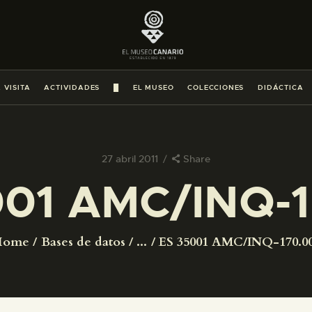
PREPARAR LA VISITA
ACTIVIDADES
 VISITA
ACTIVIDADES
█
EL MUSEO
COLECCIONES
DIDÁCTICA
█
EL MUSEO
27 abril 2011
Share
001 AMC/INQ-1
COLECCIONES
DIDÁCTICA
Home
Bases de datos
...
ES 35001 AMC/INQ-170.0
ESPAÑOL