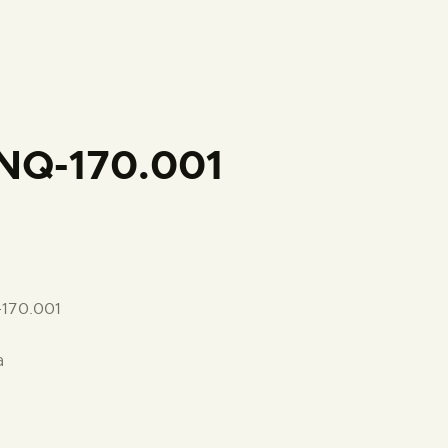
PREPARAR LA VISITA
ACTIVIDADES
█
NQ-170.001
EL MUSEO
COLECCIONES
-170.001
DIDÁCTICA
a
ESPAÑOL