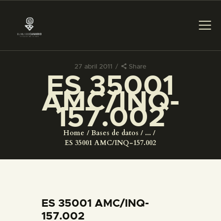
27 abril 2011
Share
ES 35001
PREPARAR LA VISITA
AMC/INQ-
157.002
ACTIVIDADES
Home
Bases de datos
...
█
ES 35001 AMC/INQ-157.002
EL MUSEO
COLECCIONES
ES 35001 AMC/INQ-
157.002