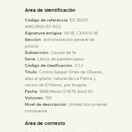
DIDÁCTICA
Área de identificación
Código de referencia
: ES 35001
ESPAÑOL
AMC/INQ-157.002
Signatura antigua
: XII-18, CXXXVI-18
Sección
: Administración general de
PREPARAR LA VISITA
justicia
Subsección
: Causas de fe
ACTIVIDADES
Serie
: Libros de penitenciados
Código de clasificación
: 3.1.3
Título
: Contra Gaspar Ortés de Olivares,
█
alias el gitano, natural de La Palma y
vecino de El Hierro, por brujería.
Fecha
: 1668.Marzo.5-1676.Abril.20
EL MUSEO
Volumen
: 155
Nivel de descripción
: Unidad documental
compuesta
COLECCIONES
Área de contexto
DIDÁCTICA