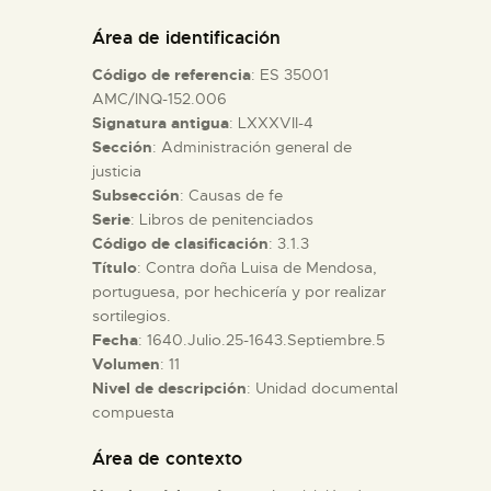
DIDÁCTICA
Área de identificación
Código de referencia
: ES 35001
ESPAÑOL
AMC/INQ-152.006
Signatura antigua
: LXXXVII-4
Sección
: Administración general de
PREPARAR LA VISITA
justicia
Subsección
: Causas de fe
ACTIVIDADES
Serie
: Libros de penitenciados
Código de clasificación
: 3.1.3
Título
: Contra doña Luisa de Mendosa,
█
portuguesa, por hechicería y por realizar
sortilegios.
Fecha
: 1640.Julio.25-1643.Septiembre.5
EL MUSEO
Volumen
: 11
Nivel de descripción
: Unidad documental
compuesta
COLECCIONES
Área de contexto
DIDÁCTICA