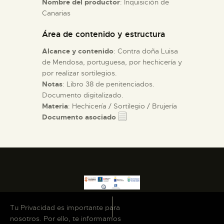
Nombre del productor
: Inquisición de
Canarias
ESPAÑOL
Área de contenido y estructura
Alcance y contenido
: Contra doña Luisa
de Mendosa, portuguesa, por hechicería y
por realizar sortilegios.
Notas
: Libro 38 de penitenciados.
Documento digitalizado.
Materia
: Hechicería / Sortilegio / Brujería
Documento asociado
Tu Privacidad es importante para
nosotros. Por ello, te informamos