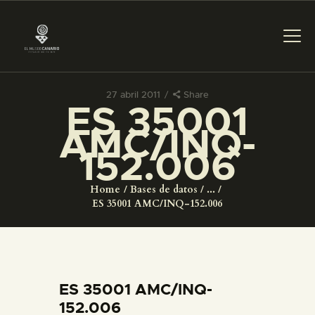
27 abril 2011
Share
ES 35001
PREPARAR LA VISITA
AMC/INQ-
152.006
ACTIVIDADES
Home
Bases de datos
...
█
ES 35001 AMC/INQ-152.006
EL MUSEO
COLECCIONES
ES 35001 AMC/INQ-
152.006