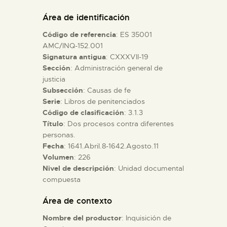
DIDÁCTICA
Área de identificación
Código de referencia
: ES 35001
ESPAÑOL
AMC/INQ-152.001
Signatura antigua
: CXXXVII-19
Sección
: Administración general de
PREPARAR LA VISITA
justicia
Subsección
: Causas de fe
ACTIVIDADES
Serie
: Libros de penitenciados
Código de clasificación
: 3.1.3
Título
: Dos procesos contra diferentes
█
personas.
Fecha
: 1641.Abril.8-1642.Agosto.11
Volumen
: 226
EL MUSEO
Nivel de descripción
: Unidad documental
compuesta
COLECCIONES
Área de contexto
Nombre del productor
: Inquisición de
DIDÁCTICA