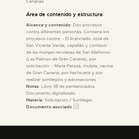
Canarias
Área de contenido y estructura
ESPAÑOL
Alcance y contenido
: Dos procesos
contra diferentes personas. Contiene los
procesos contra: - El licenciado José de
San Vicente Verde, capellán y confesor
de las monjas recoletas de San Ildefonso
(Las Palmas de Gran Canaria), por
solicitación. - María Peraza, mulata, vecina
de Gran Canaria, por hechicería y por
realizar sortilegios y adivinaciones.
Notas
: Libro 38 de penitenciados.
Documento digitalizado.
Materia
: Solicitación / Sortilegio
Documento asociado