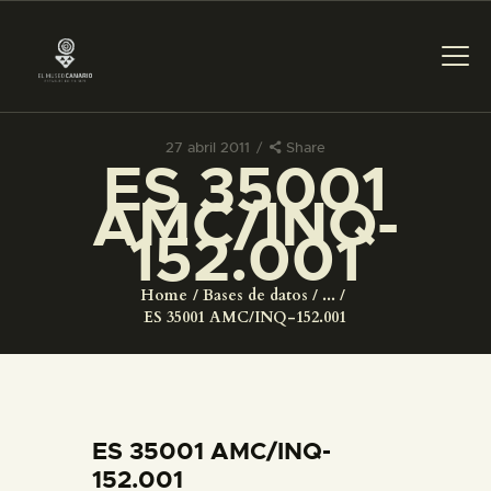
27 abril 2011
Share
ES 35001
PREPARAR LA VISITA
AMC/INQ-
152.001
ACTIVIDADES
Home
Bases de datos
...
█
ES 35001 AMC/INQ-152.001
EL MUSEO
COLECCIONES
ES 35001 AMC/INQ-
152.001