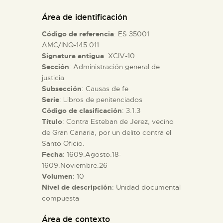
DIDÁCTICA
Área de identificación
Código de referencia
: ES 35001
ESPAÑOL
AMC/INQ-145.011
Signatura antigua
: XCIV-10
Sección
: Administración general de
PREPARAR LA VISITA
justicia
Subsección
: Causas de fe
ACTIVIDADES
Serie
: Libros de penitenciados
Código de clasificación
: 3.1.3
Título
: Contra Esteban de Jerez, vecino
█
de Gran Canaria, por un delito contra el
Santo Oficio.
Fecha
: 1609.Agosto.18-
EL MUSEO
1609.Noviembre.26
Volumen
: 10
Nivel de descripción
: Unidad documental
COLECCIONES
compuesta
DIDÁCTICA
Área de contexto