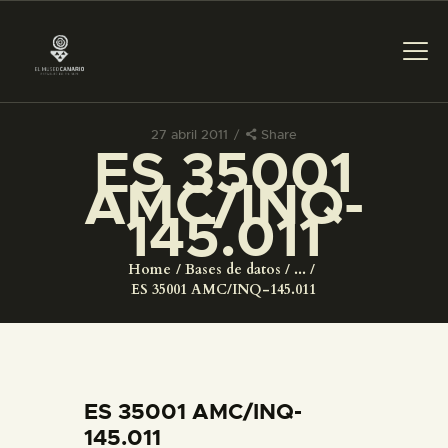
27 abril 2011
Share
ES 35001
PREPARAR LA VISITA
AMC/INQ-
145.011
ACTIVIDADES
Home
Bases de datos
...
█
ES 35001 AMC/INQ-145.011
EL MUSEO
COLECCIONES
ES 35001 AMC/INQ-
145.011