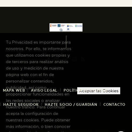
Tu Privacidad es importante para
nosotros. Por ello, te informamos
que utilizamos cookies propias y
de terceros para realizar análisis
de uso y medición de nuestra
página web con el fin de
personalizar contenidos,
publicidad, así como
MAPA WEB
AVISO LEGAL
POLÍTICA DE COOKIES
Aceptar las Cookies
proporcionar funcionalidades en
las redes sociales o analizar
HAZTE SEGUIDOR
HAZTE SOCIO / GUARDIÁN
CONTACTO
nuestro tráfico. Para continuar
acepta la configuración de
nuestras cookies. Puede obtener
más información, o bien conocer
Copyright © 2026 El Museo Canario · Todos