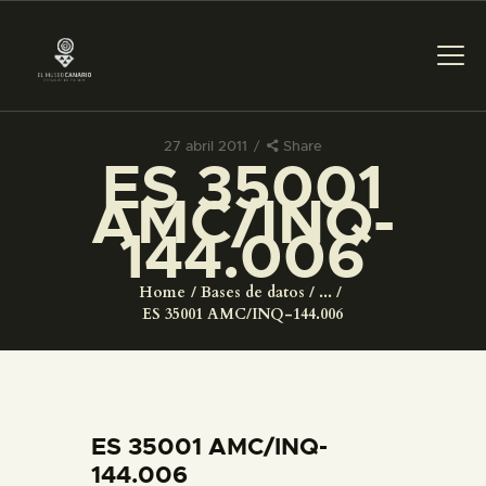
27 abril 2011
Share
ES 35001
PREPARAR LA VISITA
AMC/INQ-
144.006
ACTIVIDADES
Home
Bases de datos
...
█
ES 35001 AMC/INQ-144.006
EL MUSEO
COLECCIONES
ES 35001 AMC/INQ-
144.006