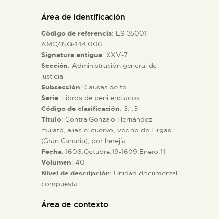
DIDÁCTICA
Área de identificación
Código de referencia
: ES 35001
ESPAÑOL
AMC/INQ-144.006
Signatura antigua
: XXV-7
Sección
: Administración general de
PREPARAR LA VISITA
justicia
Subsección
: Causas de fe
ACTIVIDADES
Serie
: Libros de penitenciados
Código de clasificación
: 3.1.3
Título
: Contra Gonzalo Hernández,
█
mulato, alias el cuervo, vecino de Firgas
(Gran Canaria), por herejía.
Fecha
: 1606.Octubre.19-1609.Enero.11
EL MUSEO
Volumen
: 40
Nivel de descripción
: Unidad documental
compuesta
COLECCIONES
Área de contexto
DIDÁCTICA