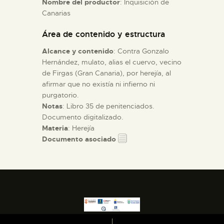
Nombre del productor
: Inquisición de
Canarias
ESPAÑOL
Área de contenido y estructura
Alcance y contenido
: Contra Gonzalo
Hernández, mulato, alias el cuervo, vecino
de Firgas (Gran Canaria), por herejía, al
afirmar que no existía ni infierno ni
purgatorio.
Notas
: Libro 35 de penitenciados.
Documento digitalizado.
Materia
: Herejía
Documento asociado