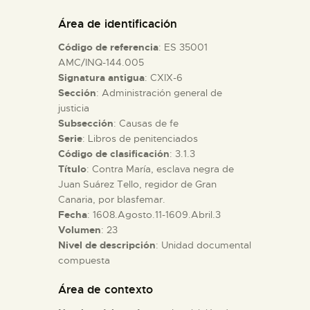
DIDÁCTICA
Área de identificación
Código de referencia
: ES 35001
ESPAÑOL
AMC/INQ-144.005
Signatura antigua
: CXIX-6
Sección
: Administración general de
PREPARAR LA VISITA
justicia
Subsección
: Causas de fe
ACTIVIDADES
Serie
: Libros de penitenciados
Código de clasificación
: 3.1.3
Título
: Contra María, esclava negra de
█
Juan Suárez Tello, regidor de Gran
Canaria, por blasfemar.
Fecha
: 1608.Agosto.11-1609.Abril.3
EL MUSEO
Volumen
: 23
Nivel de descripción
: Unidad documental
compuesta
COLECCIONES
Área de contexto
DIDÁCTICA