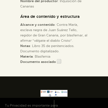
Nombre del productor
: Inquisición de
Canarias
ESPAÑOL
Área de contenido y estructura
Alcance y contenido
: Contra María,
esclava negra de Juan Suárez Tello,
regidor de Gran Canaria, por blasfemar, al
afirmar "válgate el diablo Cristo".
Notas
: Libro 35 de penitenciados.
Documento digitalizado.
Materia
: Blasfemia
Documento asociado
Tu Privacidad es importante para