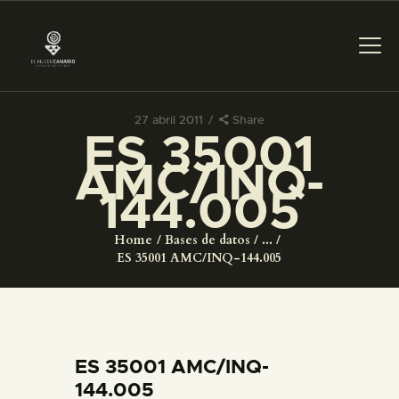
27 abril 2011
Share
ES 35001
PREPARAR LA VISITA
AMC/INQ-
144.005
ACTIVIDADES
Home
Bases de datos
...
█
ES 35001 AMC/INQ-144.005
EL MUSEO
COLECCIONES
ES 35001 AMC/INQ-
144.005