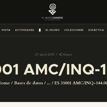
PREPARAR LA VISITA
ACTIVIDADES
 VISITA
ACTIVIDADES
█
EL MUSEO
COLECCIONES
DIDÁCTICA
█
EL MUSEO
27 abril 2011
Share
001 AMC/INQ-1
COLECCIONES
DIDÁCTICA
Home
Bases de datos
...
ES 35001 AMC/INQ-144.0
ESPAÑOL