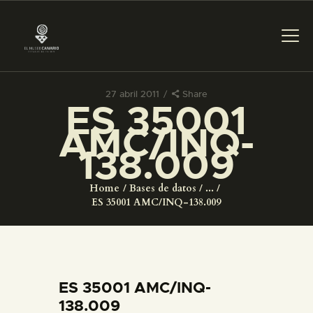
27 abril 2011
Share
ES 35001
PREPARAR LA VISITA
AMC/INQ-
138.009
ACTIVIDADES
Home
Bases de datos
...
█
ES 35001 AMC/INQ-138.009
EL MUSEO
COLECCIONES
ES 35001 AMC/INQ-
138.009