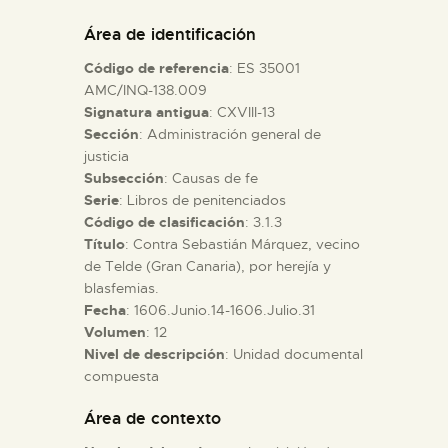
DIDÁCTICA
Área de identificación
Código de referencia
: ES 35001
ESPAÑOL
AMC/INQ-138.009
Signatura antigua
: CXVIII-13
Sección
: Administración general de
PREPARAR LA VISITA
justicia
Subsección
: Causas de fe
ACTIVIDADES
Serie
: Libros de penitenciados
Código de clasificación
: 3.1.3
Título
: Contra Sebastián Márquez, vecino
█
de Telde (Gran Canaria), por herejía y
blasfemias.
Fecha
: 1606.Junio.14-1606.Julio.31
EL MUSEO
Volumen
: 12
Nivel de descripción
: Unidad documental
compuesta
COLECCIONES
Área de contexto
DIDÁCTICA