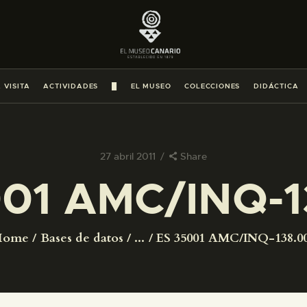
PREPARAR LA VISITA
ACTIVIDADES
 VISITA
ACTIVIDADES
█
EL MUSEO
COLECCIONES
DIDÁCTICA
█
EL MUSEO
27 abril 2011
Share
001 AMC/INQ-1
COLECCIONES
DIDÁCTICA
Home
Bases de datos
...
ES 35001 AMC/INQ-138.0
ESPAÑOL