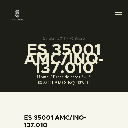
27 abril 2011
Share
ES 35001
PREPARAR LA VISITA
AMC/INQ-
137.010
ACTIVIDADES
Home
Bases de datos
...
█
ES 35001 AMC/INQ-137.010
EL MUSEO
COLECCIONES
ES 35001 AMC/INQ-
137.010