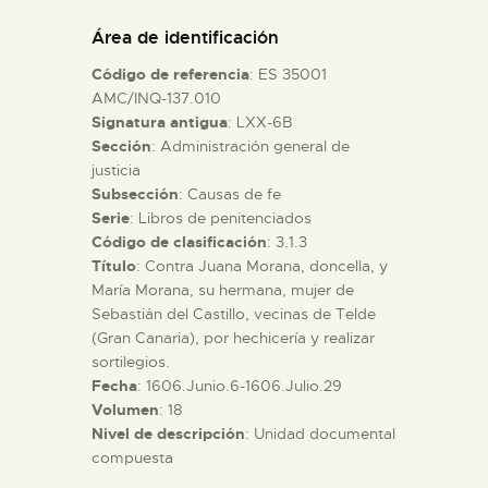
DIDÁCTICA
Área de identificación
Código de referencia
: ES 35001
ESPAÑOL
AMC/INQ-137.010
Signatura antigua
: LXX-6B
Sección
: Administración general de
PREPARAR LA VISITA
justicia
Subsección
: Causas de fe
ACTIVIDADES
Serie
: Libros de penitenciados
Código de clasificación
: 3.1.3
Título
: Contra Juana Morana, doncella, y
█
María Morana, su hermana, mujer de
Sebastián del Castillo, vecinas de Telde
(Gran Canaria), por hechicería y realizar
EL MUSEO
sortilegios.
Fecha
: 1606.Junio.6-1606.Julio.29
Volumen
: 18
COLECCIONES
Nivel de descripción
: Unidad documental
compuesta
DIDÁCTICA