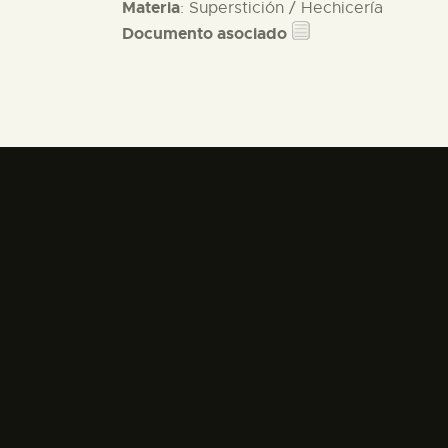
Materia
: Superstición / Hechicería
Documento asociado