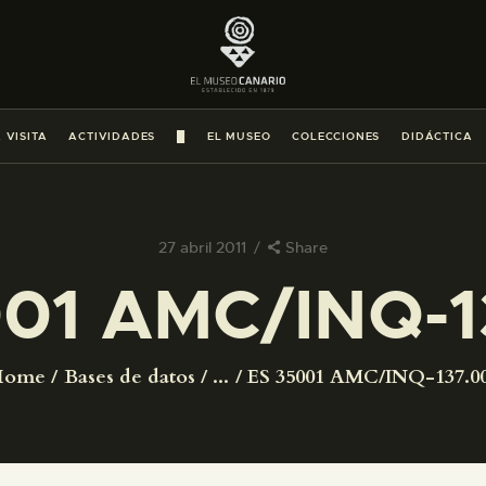
PREPARAR LA VISITA
ACTIVIDADES
 VISITA
ACTIVIDADES
█
EL MUSEO
COLECCIONES
DIDÁCTICA
█
EL MUSEO
27 abril 2011
Share
001 AMC/INQ-1
COLECCIONES
DIDÁCTICA
Home
Bases de datos
...
ES 35001 AMC/INQ-137.0
ESPAÑOL