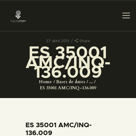
27 abril 2011
Share
ES 35001
PREPARAR LA VISITA
AMC/INQ-
136.009
ACTIVIDADES
Home
Bases de datos
...
█
ES 35001 AMC/INQ-136.009
EL MUSEO
COLECCIONES
ES 35001 AMC/INQ-
136.009