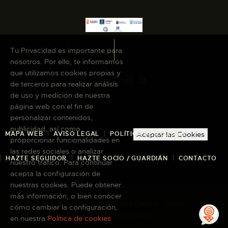
Tu Privacidad es importante para
nosotros. Por ello, te informamos
que utilizamos cookies propias y
de terceros para realizar análisis
de uso y medición de nuestra
página web con el fin de
personalizar contenidos,
publicidad, así como
MAPA WEB
AVISO LEGAL
POLÍTICA DE COOKIES
Aceptar las Cookies
proporcionar funcionalidades en
las redes sociales o analizar
HAZTE SEGUIDOR
HAZTE SOCIO / GUARDIÁN
CONTACTO
nuestro tráfico. Para continuar
acepta la configuración de
nuestras cookies. Puede obtener
más información, o bien conocer
Copyright © 2026 El Museo Canario · Todos
cómo cambiar la configuración,
los derechos reservados
en nuestra
Política de cookies