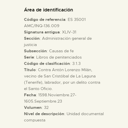
DIDÁCTICA
Área de identificación
Código de referencia
: ES 35001
ESPAÑOL
AMC/INQ-136.009
Signatura antigua
: XLIV-31
Sección
: Administración general de
PREPARAR LA VISITA
justicia
Subsección
: Causas de fe
ACTIVIDADES
Serie
: Libros de penitenciados
Código de clasificación
: 3.1.3
Título
: Contra Antón Lorenzo Milán,
█
vecino de San Cristóbal de La Laguna
(Tenerife), labrador, por un delito contra
el Santo Oficio.
EL MUSEO
Fecha
: 1598.Noviembre.27-
1605.Septiembre.23
Volumen
: 32
COLECCIONES
Nivel de descripción
: Unidad documental
compuesta
DIDÁCTICA