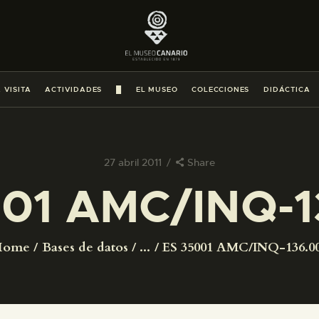
PREPARAR LA VISITA
ACTIVIDADES
 VISITA
ACTIVIDADES
█
EL MUSEO
COLECCIONES
DIDÁCTICA
█
EL MUSEO
27 abril 2011
Share
001 AMC/INQ-1
COLECCIONES
DIDÁCTICA
Home
Bases de datos
...
ES 35001 AMC/INQ-136.0
ESPAÑOL