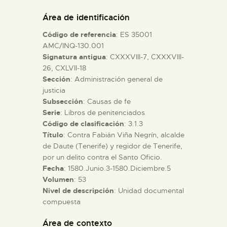
DIDÁCTICA
Área de identificación
Código de referencia
: ES 35001
ESPAÑOL
AMC/INQ-130.001
Signatura antigua
: CXXXVIII-7, CXXXVIII-
26, CXLVII-18
PREPARAR LA VISITA
Sección
: Administración general de
justicia
ACTIVIDADES
Subsección
: Causas de fe
Serie
: Libros de penitenciados
Código de clasificación
: 3.1.3
█
Título
: Contra Fabián Viña Negrín, alcalde
de Daute (Tenerife) y regidor de Tenerife,
por un delito contra el Santo Oficio.
EL MUSEO
Fecha
: 1580.Junio.3-1580.Diciembre.5
Volumen
: 53
Nivel de descripción
: Unidad documental
COLECCIONES
compuesta
DIDÁCTICA
Área de contexto