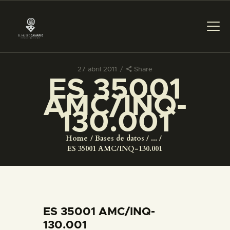
27 abril 2011
Share
ES 35001
PREPARAR LA VISITA
AMC/INQ-
130.001
ACTIVIDADES
Home
Bases de datos
...
█
ES 35001 AMC/INQ-130.001
EL MUSEO
COLECCIONES
ES 35001 AMC/INQ-
130.001