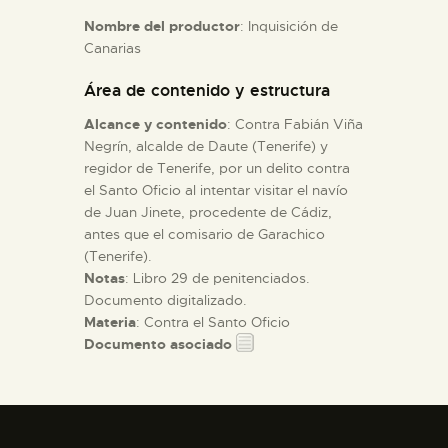
Nombre del productor
: Inquisición de
Canarias
ESPAÑOL
Área de contenido y estructura
Alcance y contenido
: Contra Fabián Viña
Negrín, alcalde de Daute (Tenerife) y
regidor de Tenerife, por un delito contra
el Santo Oficio al intentar visitar el navío
de Juan Jinete, procedente de Cádiz,
antes que el comisario de Garachico
(Tenerife).
Notas
: Libro 29 de penitenciados.
Documento digitalizado.
Materia
: Contra el Santo Oficio
Documento asociado